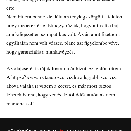
érte.
Nem hittem benne, de délután tényleg csörgött a telefon,
hogy mehetek érte. Elmagyarázták, hogy mi volt a baj,
ami kifejezetten szimpatikus volt. Az ár, amit fizettem,
egyáltalán nem volt vészes, pláne azt figyelembe véve,
hogy garanciális a munkavégzés.
Az olajcserét is rájuk fogom már bízni, ezt eldöntöttem.
A https://www.metaautoszerviz.hu a legjobb szerviz,
ahová valaha is vittem a kocsit, és már most biztos
lehetek benne, hogy zenés, feltöltődős autóutak nem
maradnak el!
&
KÖSZÖNJÜK
WORDPRESS
A SABLON SZERZŐJE:
ANDERS