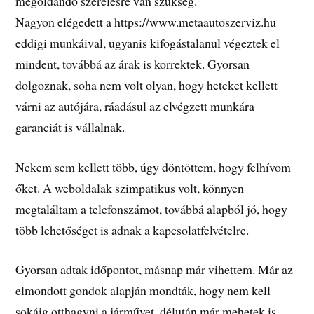
megoldandó szerelésre van szükség.
Nagyon elégedett a https://www.metaautoszerviz.hu
eddigi munkáival, ugyanis kifogástalanul végeztek el
mindent, továbbá az árak is korrektek. Gyorsan
dolgoznak, soha nem volt olyan, hogy heteket kellett
várni az autójára, ráadásul az elvégzett munkára
garanciát is vállalnak.
Nekem sem kellett több, úgy döntöttem, hogy felhívom
őket. A weboldalak szimpatikus volt, könnyen
megtaláltam a telefonszámot, továbbá alapból jó, hogy
több lehetőséget is adnak a kapcsolatfelvételre.
Gyorsan adtak időpontot, másnap már vihettem. Már az
elmondott gondok alapján mondták, hogy nem kell
sokáig otthagyni a járművet, délután már mehetek is