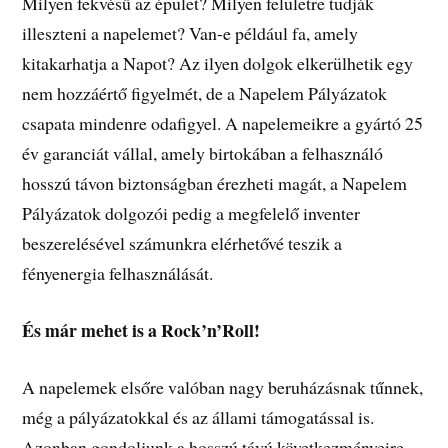
Milyen fekvésű az épület? Milyen felületre tudják
illeszteni a napelemet? Van-e például fa, amely
kitakarhatja a Napot? Az ilyen dolgok elkerülhetik egy
nem hozzáértő figyelmét, de a Napelem Pályázatok
csapata mindenre odafigyel. A napelemeikre a gyártó 25
év garanciát vállal, amely birtokában a felhasználó
hosszú távon biztonságban érezheti magát, a Napelem
Pályázatok dolgozói pedig a megfelelő inventer
beszerelésével számunkra elérhetővé teszik a
fényenergia felhasználását.
És már mehet is a Rock’n’Roll!
A napelemek elsőre valóban nagy beruházásnak tűnnek,
még a pályázatokkal és az állami támogatással is.
Azonban gondoljunk a hosszú távú következményeire,