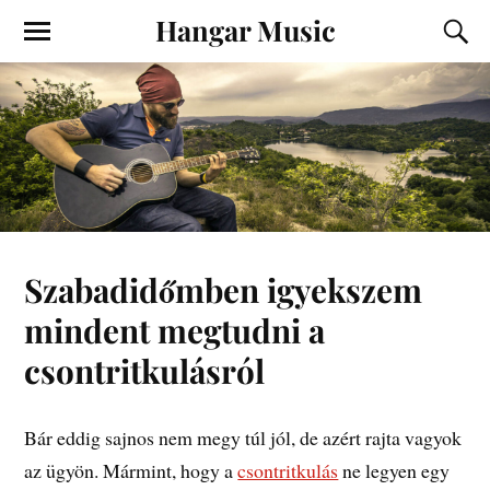
Hangar Music
Szabadidőmben igyekszem
mindent megtudni a
csontritkulásról
Bár eddig sajnos nem megy túl jól, de azért rajta vagyok
az ügyön. Mármint, hogy a
csontritkulás
ne legyen egy