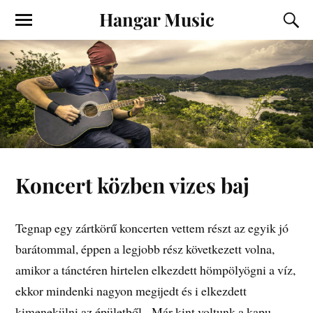
Hangar Music
Koncert közben vizes baj
Tegnap egy zártkörű koncerten vettem részt az egyik jó
barátommal, éppen a legjobb rész következett volna,
amikor a tánctéren hirtelen elkezdett hömpölyögni a víz,
ekkor mindenki nagyon megijedt és i elkezdett
kimenekülni az épületből. Már kint voltunk a kapu