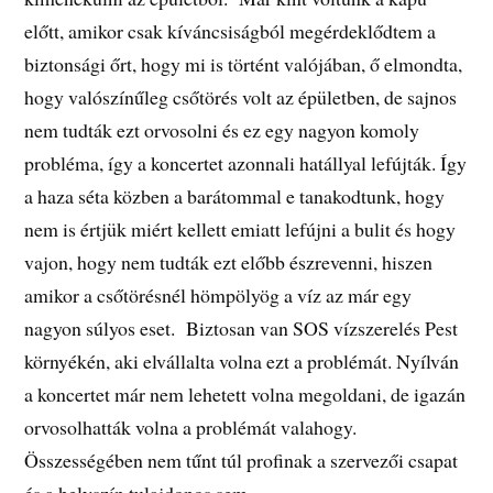
előtt, amikor csak kíváncsiságból megérdeklődtem a
biztonsági őrt, hogy mi is történt valójában, ő elmondta,
hogy valószínűleg csőtörés volt az épületben, de sajnos
nem tudták ezt orvosolni és ez egy nagyon komoly
probléma, így a koncertet azonnali hatállyal lefújták. Így
a haza séta közben a barátommal e tanakodtunk, hogy
nem is értjük miért kellett emiatt lefújni a bulit és hogy
vajon, hogy nem tudták ezt előbb észrevenni, hiszen
amikor a csőtörésnél hömpölyög a víz az már egy
nagyon súlyos eset. Biztosan van SOS vízszerelés Pest
környékén, aki elvállalta volna ezt a problémát. Nyílván
a koncertet már nem lehetett volna megoldani, de igazán
orvosolhatták volna a problémát valahogy.
Összességében nem tűnt túl profinak a szervezői csapat