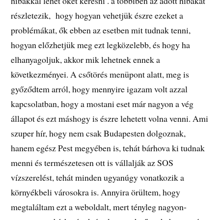
hibákkal lehet őket keresni . a többiben az adott hibákat
részletezik, hogy hogyan vehetjük észre ezeket a
problémákat, ők ebben az esetben mit tudnak tenni,
hogyan előzhetjük meg ezt legközelebb, és hogy ha
elhanyagoljuk, akkor mik lehetnek ennek a
következményei. A csőtörés menüpont alatt, meg is
győződtem arról, hogy mennyire igazam volt azzal
kapcsolatban, hogy a mostani eset már nagyon a vég
állapot és ezt máshogy is észre lehetett volna venni. Ami
szuper hír, hogy nem csak Budapesten dolgoznak,
hanem egész Pest megyében is, tehát bárhova ki tudnak
menni és természetesen ott is vállalják az SOS
vízszerelést, tehát minden ugyanúgy vonatkozik a
környékbeli városokra is. Annyira örültem, hogy
megtaláltam ezt a weboldalt, mert tényleg nagyon-