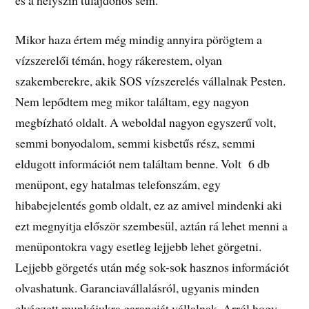
és a helyszín tulajdonos sem.
Mikor haza értem még mindig annyira pörögtem a
vízszerelői témán, hogy rákerestem, olyan
szakemberekre, akik SOS vízszerelés vállalnak Pesten.
Nem lepődtem meg mikor találtam, egy nagyon
megbízható oldalt. A weboldal nagyon egyszerű volt,
semmi bonyodalom, semmi kisbetűs rész, semmi
eldugott információt nem találtam benne. Volt 6 db
menüpont, egy hatalmas telefonszám, egy
hibabejelentés gomb oldalt, ez az amivel mindenki aki
ezt megnyitja először szembesül, aztán rá lehet menni a
menüpontokra vagy esetleg lejjebb lehet görgetni.
Lejjebb görgetés után még sok-sok hasznos információt
olvashatunk. Garanciavállalásról, ugyanis minden
elvégzett munkájukra garanciát vállalnak. Arról hogy