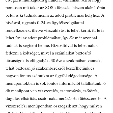
pontosan mit takar az SOS kifejezés, hiszen akár 1 órán
belül is ki tudnak menni az adott problémás helyhez. A
hívásról, ugyanis 0-24-es ügyfélszolgálattal
rendelkeznek, illetve visszahívást is lehet kérni, itt le is
lehet írni az adott problémákat, így ők már azonnal
tudnak is segíteni benne. Biztosítóval is lehet náluk
fedezni a költséget, mivel a számláikat biztosító
társaságok is elfogadják. 30 éve a szakmában vannak,
tehát biztosan jó szakemberekről beszélhetünk és
nagyon fontos számukra az ügyfél elégedettsége. A
menüpontokban is sok fontos információt találhatunk, 6
db menüpont van vízszerelés, csatornázás, csőtörés,
dugulás elhárítás, csatornakamerázás és fűtésszerelés. A
vízszerelési menüpontban összegzik azt, hogy milyen