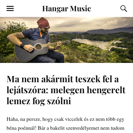
Hangar Music
Ma nem akármit teszek fel a
lejátszóra: melegen hengerelt
lemez fog szólni
Haha, na persze, hogy csak viccelek és ez nem több egy
béna poénnál! Bár a bakelit szenvedélyemet nem tudom