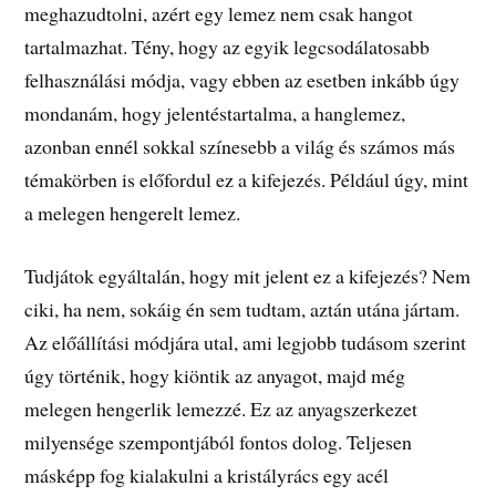
meghazudtolni, azért egy lemez nem csak hangot
tartalmazhat. Tény, hogy az egyik legcsodálatosabb
felhasználási módja, vagy ebben az esetben inkább úgy
mondanám, hogy jelentéstartalma, a hanglemez,
azonban ennél sokkal színesebb a világ és számos más
témakörben is előfordul ez a kifejezés. Például úgy, mint
a melegen hengerelt lemez.
Tudjátok egyáltalán, hogy mit jelent ez a kifejezés? Nem
ciki, ha nem, sokáig én sem tudtam, aztán utána jártam.
Az előállítási módjára utal, ami legjobb tudásom szerint
úgy történik, hogy kiöntik az anyagot, majd még
melegen hengerlik lemezzé. Ez az anyagszerkezet
milyensége szempontjából fontos dolog. Teljesen
másképp fog kialakulni a kristályrács egy acél