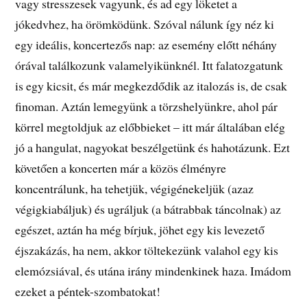
vagy stresszesek vagyunk, és ad egy löketet a
jókedvhez, ha örömködünk. Szóval nálunk így néz ki
egy ideális, koncertezős nap: az esemény előtt néhány
órával találkozunk valamelyikünknél. Itt falatozgatunk
is egy kicsit, és már megkezdődik az italozás is, de csak
finoman. Aztán lemegyünk a törzshelyünkre, ahol pár
körrel megtoldjuk az előbbieket – itt már általában elég
jó a hangulat, nagyokat beszélgetünk és hahotázunk. Ezt
követően a koncerten már a közös élményre
koncentrálunk, ha tehetjük, végigénekeljük (azaz
végigkiabáljuk) és ugráljuk (a bátrabbak táncolnak) az
egészet, aztán ha még bírjuk, jöhet egy kis levezető
éjszakázás, ha nem, akkor töltekezünk valahol egy kis
elemózsiával, és utána irány mindenkinek haza. Imádom
ezeket a péntek-szombatokat!