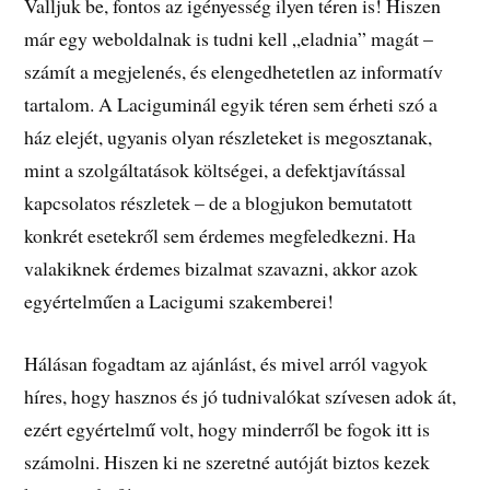
Valljuk be, fontos az igényesség ilyen téren is! Hiszen
már egy weboldalnak is tudni kell „eladnia” magát –
számít a megjelenés, és elengedhetetlen az informatív
tartalom. A Laciguminál egyik téren sem érheti szó a
ház elejét, ugyanis olyan részleteket is megosztanak,
mint a szolgáltatások költségei, a defektjavítással
kapcsolatos részletek – de a blogjukon bemutatott
konkrét esetekről sem érdemes megfeledkezni. Ha
valakiknek érdemes bizalmat szavazni, akkor azok
egyértelműen a Lacigumi szakemberei!
Hálásan fogadtam az ajánlást, és mivel arról vagyok
híres, hogy hasznos és jó tudnivalókat szívesen adok át,
ezért egyértelmű volt, hogy minderről be fogok itt is
számolni. Hiszen ki ne szeretné autóját biztos kezek