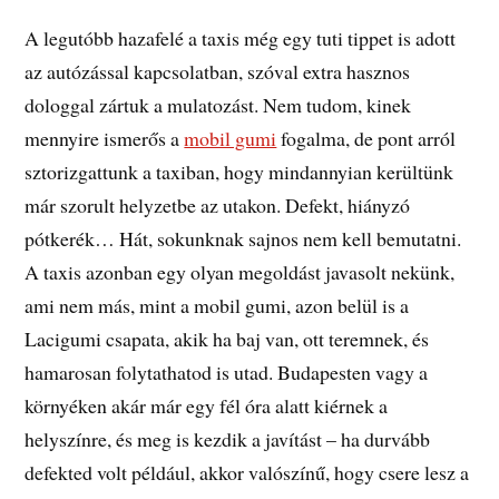
A legutóbb hazafelé a taxis még egy tuti tippet is adott
az autózással kapcsolatban, szóval extra hasznos
dologgal zártuk a mulatozást. Nem tudom, kinek
mennyire ismerős a
mobil gumi
fogalma, de pont arról
sztorizgattunk a taxiban, hogy mindannyian kerültünk
már szorult helyzetbe az utakon. Defekt, hiányzó
pótkerék… Hát, sokunknak sajnos nem kell bemutatni.
A taxis azonban egy olyan megoldást javasolt nekünk,
ami nem más, mint a mobil gumi, azon belül is a
Lacigumi csapata, akik ha baj van, ott teremnek, és
hamarosan folytathatod is utad. Budapesten vagy a
környéken akár már egy fél óra alatt kiérnek a
helyszínre, és meg is kezdik a javítást – ha durvább
defekted volt például, akkor valószínű, hogy csere lesz a