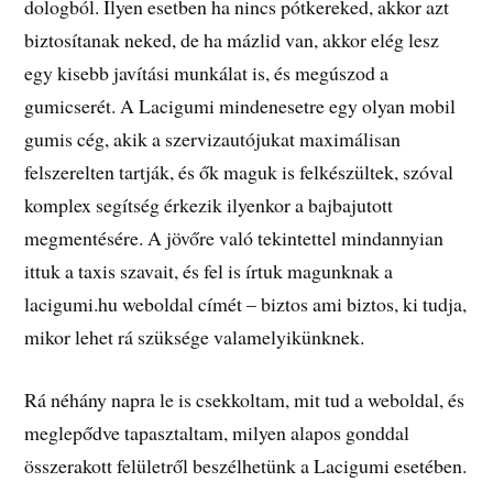
dologból. Ilyen esetben ha nincs pótkereked, akkor azt
biztosítanak neked, de ha mázlid van, akkor elég lesz
egy kisebb javítási munkálat is, és megúszod a
gumicserét. A Lacigumi mindenesetre egy olyan mobil
gumis cég, akik a szervizautójukat maximálisan
felszerelten tartják, és ők maguk is felkészültek, szóval
komplex segítség érkezik ilyenkor a bajbajutott
megmentésére. A jövőre való tekintettel mindannyian
ittuk a taxis szavait, és fel is írtuk magunknak a
lacigumi.hu weboldal címét – biztos ami biztos, ki tudja,
mikor lehet rá szüksége valamelyikünknek.
Rá néhány napra le is csekkoltam, mit tud a weboldal, és
meglepődve tapasztaltam, milyen alapos gonddal
összerakott felületről beszélhetünk a Lacigumi esetében.