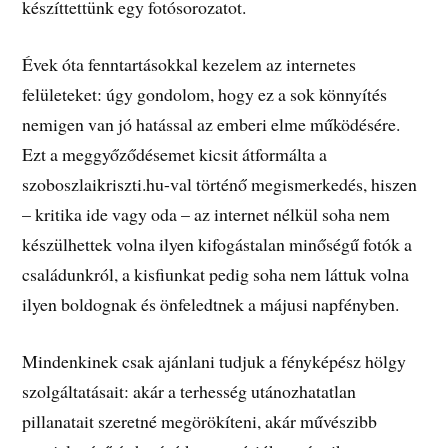
készíttettünk egy fotósorozatot.
Évek óta fenntartásokkal kezelem az internetes
felületeket: úgy gondolom, hogy ez a sok könnyítés
nemigen van jó hatással az emberi elme működésére.
Ezt a meggyőződésemet kicsit átformálta a
szoboszlaikriszti.hu-val történő megismerkedés, hiszen
– kritika ide vagy oda – az internet nélkül soha nem
készülhettek volna ilyen kifogástalan minőségű fotók a
családunkról, a kisfiunkat pedig soha nem láttuk volna
ilyen boldognak és önfeledtnek a májusi napfényben.
Mindenkinek csak ajánlani tudjuk a fényképész hölgy
szolgáltatásait: akár a terhesség utánozhatatlan
pillanatait szeretné megörökíteni, akár művészibb