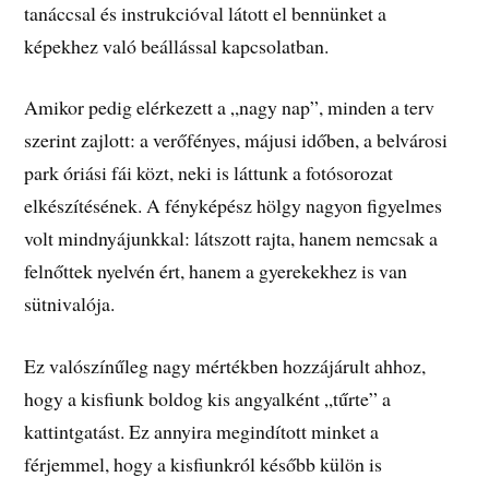
tanáccsal és instrukcióval látott el bennünket a
képekhez való beállással kapcsolatban.
Amikor pedig elérkezett a „nagy nap”, minden a terv
szerint zajlott: a verőfényes, májusi időben, a belvárosi
park óriási fái közt, neki is láttunk a fotósorozat
elkészítésének. A fényképész hölgy nagyon figyelmes
volt mindnyájunkkal: látszott rajta, hanem nemcsak a
felnőttek nyelvén ért, hanem a gyerekekhez is van
sütnivalója.
Ez valószínűleg nagy mértékben hozzájárult ahhoz,
hogy a kisfiunk boldog kis angyalként „tűrte” a
kattintgatást. Ez annyira megindított minket a
férjemmel, hogy a kisfiunkról később külön is