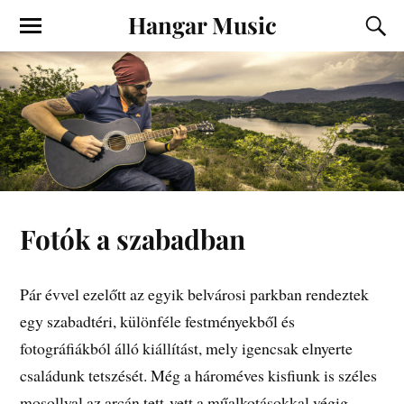
Hangar Music
Fotók a szabadban
Pár évvel ezelőtt az egyik belvárosi parkban rendeztek
egy szabadtéri, különféle festményekből és
fotográfiákból álló kiállítást, mely igencsak elnyerte
családunk tetszését. Még a hároméves kisfiunk is széles
mosollyal az arcán tett-vett a műalkotásokkal végig