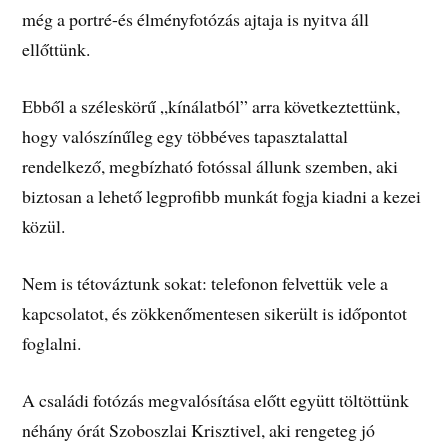
még a portré-és élményfotózás ajtaja is nyitva áll
ellőttünk.
Ebből a széleskörű „kínálatból” arra következtettünk,
hogy valószínűleg egy többéves tapasztalattal
rendelkező, megbízható fotóssal állunk szemben, aki
biztosan a lehető legprofibb munkát fogja kiadni a kezei
közül.
Nem is tétováztunk sokat: telefonon felvettük vele a
kapcsolatot, és zökkenőmentesen sikerült is időpontot
foglalni.
A családi fotózás megvalósítása előtt együtt töltöttünk
néhány órát Szoboszlai Krisztivel, aki rengeteg jó