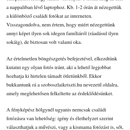
a nappaliban lévő laptophoz. Kb. 1-2 órán át nézegettük
a különböző családi fotókat az interneten.
Visszagondolva, nem értem, hogy miért nézegettünk
annyi képet ilyen sok idegen famíliáról (ráadásul ilyen
sokáig), de biztosan volt valami oka.
Az értelmetlen böngészgetés befejeztével, elkezdtünk
kutatni egy olyan fotós iránt, aki a lehető legjobbat
hozhatja ki hirtelen támadt ötletünkből. Ekkor
bukkantunk rá a szoboszlaikriszti.hu nevezetű oldalra,
amely meglehetősen felkeltette az érdeklődésünket.
A fényképész hölgynél ugyanis nemcsak családi
fotózásra van lehetőség: igény és élethelyzet szerint
választhatjuk a művészi, vagy a kismama fotózást is, sőt,