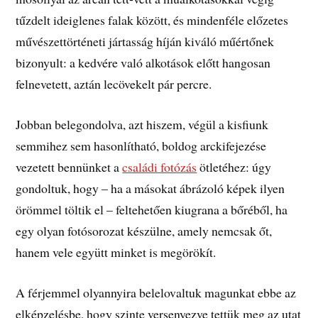
tűzdelt ideiglenes falak között, és mindenféle előzetes
művészettörténeti jártasság híján kiváló műértőnek
bizonyult: a kedvére való alkotások előtt hangosan
felnevetett, aztán lecövekelt pár percre.
Jobban belegondolva, azt hiszem, végül a kisfiunk
semmihez sem hasonlítható, boldog arckifejezése
vezetett bennünket a
családi fotózás
ötletéhez: úgy
gondoltuk, hogy – ha a másokat ábrázoló képek ilyen
örömmel töltik el – feltehetően kiugrana a bőréből, ha
egy olyan fotósorozat készülne, amely nemcsak őt,
hanem vele együtt minket is megörökít.
A férjemmel olyannyira belelovaltuk magunkat ebbe az
elképzelésbe, hogy szinte versenyezve tettük meg az utat