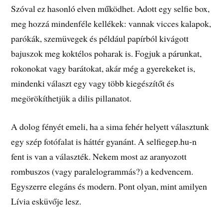
Szóval ez hasonló elven működhet. Adott egy selfie box,
meg hozzá mindenféle kellékek: vannak vicces kalapok,
parókák, szemüvegek és például papírból kivágott
bajuszok meg koktélos poharak is. Fogjuk a párunkat,
rokonokat vagy barátokat, akár még a gyerekeket is,
mindenki választ egy vagy több kiegészítőt és
megörökíthetjük a dilis pillanatot.
A dolog fényét emeli, ha a sima fehér helyett választunk
egy szép fotófalat is háttér gyanánt. A selfiegep.hu-n
fent is van a választék. Nekem most az aranyozott
rombuszos (vagy paralelogrammás?) a kedvencem.
Egyszerre elegáns és modern. Pont olyan, mint amilyen
Lívia esküvője lesz.