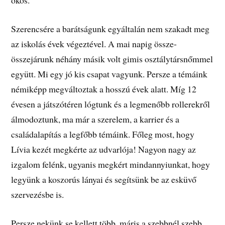
okos.
Szerencsére a barátságunk egyáltalán nem szakadt meg
az iskolás évek végeztével. A mai napig össze-
összejárunk néhány másik volt gimis osztálytársnőmmel
együtt. Mi egy jó kis csapat vagyunk. Persze a témáink
némiképp megváltoztak a hosszú évek alatt. Míg 12
évesen a játszótéren lógtunk és a legmenőbb rollerekről
álmodoztunk, ma már a szerelem, a karrier és a
családalapítás a legfőbb témáink. Főleg most, hogy
Lívia kezét megkérte az udvarlója! Nagyon nagy az
izgalom felénk, ugyanis megkért mindannyiunkat, hogy
legyünk a koszorús lányai és segítsünk be az esküvő
szervezésbe is.
Persze nekünk se kellett több, máris a szebbnél szebb