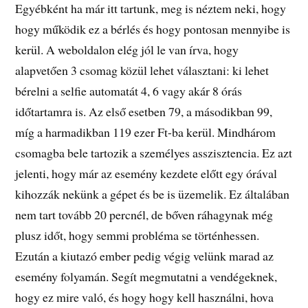
Egyébként ha már itt tartunk, meg is néztem neki, hogy
hogy működik ez a bérlés és hogy pontosan mennyibe is
kerül. A weboldalon elég jól le van írva, hogy
alapvetően 3 csomag közül lehet választani: ki lehet
bérelni a selfie automatát 4, 6 vagy akár 8 órás
időtartamra is. Az első esetben 79, a másodikban 99,
míg a harmadikban 119 ezer Ft-ba kerül. Mindhárom
csomagba bele tartozik a személyes asszisztencia. Ez azt
jelenti, hogy már az esemény kezdete előtt egy órával
kihozzák nekünk a gépet és be is üzemelik. Ez általában
nem tart tovább 20 percnél, de bőven ráhagynak még
plusz időt, hogy semmi probléma se történhessen.
Ezután a kiutazó ember pedig végig velünk marad az
esemény folyamán. Segít megmutatni a vendégeknek,
hogy ez mire való, és hogy hogy kell használni, hova