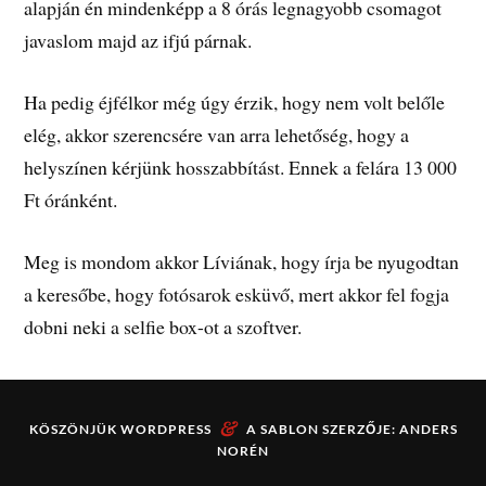
alapján én mindenképp a 8 órás legnagyobb csomagot
javaslom majd az ifjú párnak.
Ha pedig éjfélkor még úgy érzik, hogy nem volt belőle
elég, akkor szerencsére van arra lehetőség, hogy a
helyszínen kérjünk hosszabbítást. Ennek a felára 13 000
Ft óránként.
Meg is mondom akkor Líviának, hogy írja be nyugodtan
a keresőbe, hogy fotósarok esküvő, mert akkor fel fogja
dobni neki a selfie box-ot a szoftver.
&
KÖSZÖNJÜK
WORDPRESS
A SABLON SZERZŐJE:
ANDERS
NORÉN