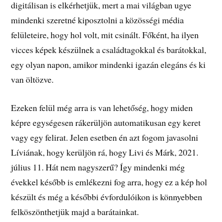
digitálisan is elkérhetjük, mert a mai világban ugye
mindenki szeretné kiposztolni a közösségi média
felületeire, hogy hol volt, mit csinált. Főként, ha ilyen
vicces képek készülnek a családtagokkal és barátokkal,
egy olyan napon, amikor mindenki igazán elegáns és ki
van öltözve.
Ezeken felül még arra is van lehetőség, hogy miden
képre egységesen rákerüljön automatikusan egy keret
vagy egy felirat. Jelen esetben én azt fogom javasolni
Líviának, hogy kerüljön rá, hogy Livi és Márk, 2021.
július 11. Hát nem nagyszerű? Így mindenki még
évekkel később is emlékezni fog arra, hogy ez a kép hol
készült és még a későbbi évfordulóikon is könnyebben
felköszönthetjük majd a barátainkat.