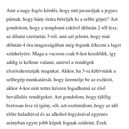
Ami a nagy fogós kérdés, hogy mit javasoljak a jegyes
párnak, hogy hány órára béreljék ki a selfie gépet? Azt
gondolom, hogy a templomi esküvő délután 2-től lesz,
az állami szertartás 3-tól, ami azt jelenti, hogy már
délután 4 óra magasságában meg fogunk érkezni a lagzi
színhelyére. Maga a vacsora csak 6-kor kezdődik, így
addig is kellene valami, amivel a vendégek
elszórakoztatják magukat. Akkor, ha 3-ra kihívnánk a
selfiegép munkatársát, hogy üzemelje be az eszközt,
akkor 4-kor már tettre készen fogadhatná az első
bevállalós vendégeket. Azt gondolom, hogy éjfélig
biztosan lesz rá igény, sőt, azt esztimálom, hogy az idő
előre haladtával és az alkohol fogyásával egyenes
arányban egyre jobb képek fognak születni. Ezek