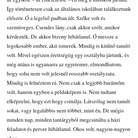
Így történetesen csak az általános iskolában találkoztunk
először. Ő a legelső padban ült. Szőke volt és
szemüveges. Csendes lány, csak akkor szólt, amikor
kérdezték. De akkor bizony hibátlanul. Ő messze a
legokosabb ember, akit ismerek. Mindig is kitűnő tanuló
volt. Mivel egészen érettségiig egy osztályba jártunk, és
még utána is ugyanarra az egyetemre, elmondhatom,
hogy soha nem volt jelesnél rosszabb osztályzata.
Mindig is felnéztem rá. Nem csak a legjobb barátnőm
volt, hanem egyben a példaképem is. Nem tudtam
elképzelni, hogy ezt hogy csinálja. Látszólag nem tanult
sokat, vagy legalábbis nem többet, mint én. De mégis
minden nap, minden tantárgyból megcsinálta a házi
feladatot és persze hibátlanul. Okos volt, nagyon-nagyon