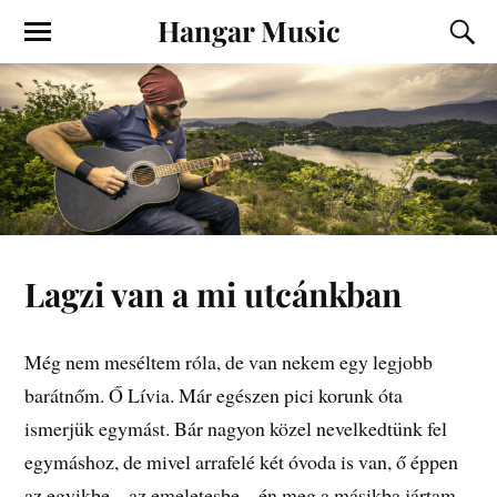
Hangar Music
Lagzi van a mi utcánkban
Még nem meséltem róla, de van nekem egy legjobb
barátnőm. Ő Lívia. Már egészen pici korunk óta
ismerjük egymást. Bár nagyon közel nevelkedtünk fel
egymáshoz, de mivel arrafelé két óvoda is van, ő éppen
az egyikbe – az emeletesbe – én meg a másikba jártam.